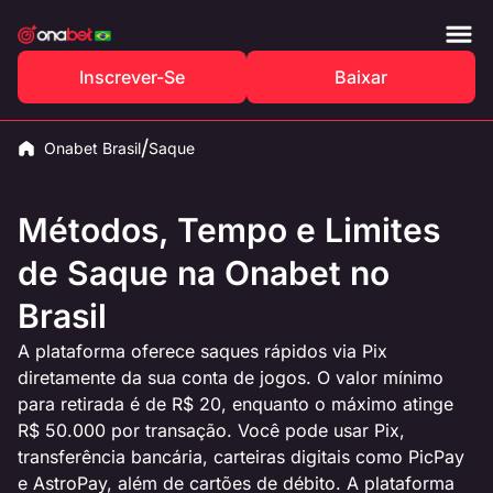
Inscrever-Se
Baixar
Onabet Brasil
Saque
Métodos, Tempo e Limites
de Saque na Onabet no
Brasil
A plataforma oferece saques rápidos via Pix
diretamente da sua conta de jogos. O valor mínimo
para retirada é de R$ 20, enquanto o máximo atinge
R$ 50.000 por transação. Você pode usar Pix,
transferência bancária, carteiras digitais como PicPay
e AstroPay, além de cartões de débito. A plataforma