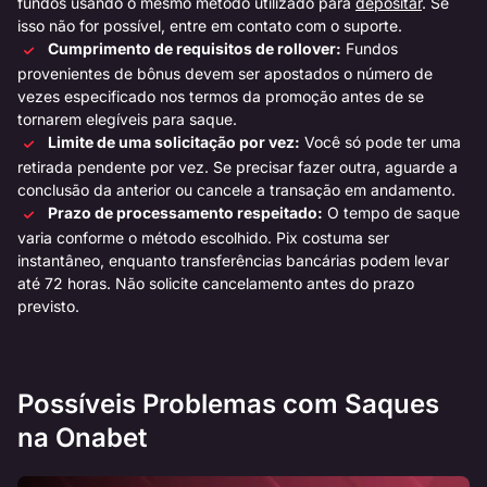
fundos usando o mesmo método utilizado para
depositar
. Se
isso não for possível, entre em contato com o suporte.
Cumprimento de requisitos de rollover:
Fundos
provenientes de bônus devem ser apostados o número de
vezes especificado nos termos da promoção antes de se
tornarem elegíveis para saque.
Limite de uma solicitação por vez:
Você só pode ter uma
retirada pendente por vez. Se precisar fazer outra, aguarde a
conclusão da anterior ou cancele a transação em andamento.
Prazo de processamento respeitado:
O tempo de saque
varia conforme o método escolhido. Pix costuma ser
instantâneo, enquanto transferências bancárias podem levar
até 72 horas. Não solicite cancelamento antes do prazo
previsto.
Possíveis Problemas com Saques
na Onabet