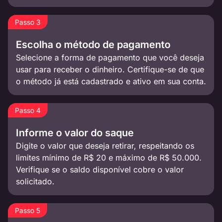
Passo 3
Escolha o método de pagamento
Selecione a forma de pagamento que você deseja
usar para receber o dinheiro. Certifique-se de que
o método já está cadastrado e ativo em sua conta.
Passo 4
Informe o valor do saque
Digite o valor que deseja retirar, respeitando os
limites mínimo de R$ 20 e máximo de R$ 50.000.
Verifique se o saldo disponível cobre o valor
solicitado.
Passo 5