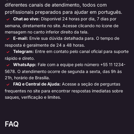
diferentes canais de atendimento, todos com
profissionais preparados para ajudar em português.
Chat ao vivo:
Disponível 24 horas por dia, 7 dias por
semana, diretamente no site. Acesse clicando no ícone de
mensagem no canto inferior direito da tela.
E-mail:
Envie sua dúvida detalhada para. O tempo de
resposta é geralmente de 24 a 48 horas.
Telegram:
Entre em contato pelo canal oficial para suporte
rápido e direto.
WhatsApp:
Fale com a equipe pelo número +55 11 1234-
5678. O atendimento ocorre de segunda a sexta, das 9h às
21h, horário de Brasília.
FAQ e Central de Ajuda:
Acesse a seção de perguntas
frequentes no site para encontrar respostas imediatas sobre
saques, verificação e limites.
FAQ