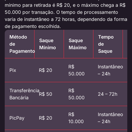
mínimo para retirada é R$ 20, e o máximo chega a R$
50.000 por transação. O tempo de processamento
varia de instantâneo a 72 horas, dependendo da forma
de pagamento escolhida.
Método
Tempo
Saque
Saque
de
de
T
Mínimo
Máximo
Pagamento
Saque
R$
Instantâneo
Pix
R$ 20
Gr
50.000
– 24h
Transferência
R$
R$ 50
24 – 72h
Gr
Bancária
50.000
R$
Instantâneo
PicPay
R$ 20
Gr
10.000
– 24h