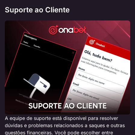
Suporte ao Cliente
A equipe de suporte está disponível para resolver
dúvidas e problemas relacionados a saques e outras
questões financeiras. Você pode escolher entre