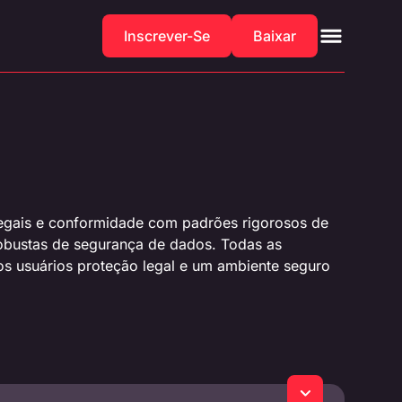
Inscrever-Se
Baixar
legais e conformidade com padrões rigorosos de
 robustas de segurança de dados. Todas as
os usuários proteção legal e um ambiente seguro