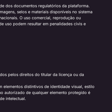
dade dos documentos regulatórios da plataforma.
imagens, selos e materiais disponíveis no sistema
rnacionais. O uso comercial, reprodução ou
 de uso podem resultar em penalidades civis e
os pelos direitos do titular da licença ou da
lementos distintivos de identidade visual, estilo
ão autorizado de qualquer elemento protegido é
e intelectual.