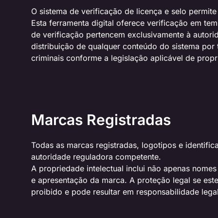
O sistema de verificação de licença e selo permit
Esta ferramenta digital oferece verificação em tem
de verificação pertencem exclusivamente à autorid
distribuição de qualquer conteúdo do sistema por t
criminais conforme a legislação aplicável de propr
Marcas Registradas
Todas as marcas registradas, logotipos e identifica
autoridade reguladora competente.
A propriedade intelectual inclui não apenas nomes
e apresentação da marca. A proteção legal se est
proibido e pode resultar em responsabilidade legal