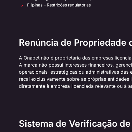
Filipinas – Restrições regulatórias
Renúncia de Propriedade 
A Onabet não é proprietária das empresas licenci
A marca não possui interesses financeiros, gerenc
operacionais, estratégicas ou administrativas das
recai exclusivamente sobre as próprias entidades
diretamente à empresa licenciada relevante ou à 
Sistema de Verificação de