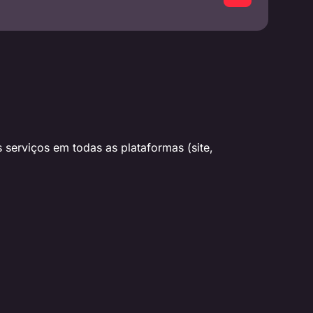
 serviços em todas as plataformas (site,