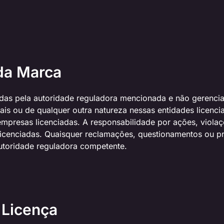
da Marca
adas pela autoridade reguladora mencionada e não gerencia
iais ou de qualquer outra natureza nessas entidades licenc
 empresas licenciadas. A responsabilidade por ações, viola
 licenciadas. Quaisquer reclamações, questionamentos ou p
autoridade reguladora competente.
 Licença