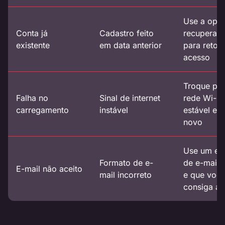
Use a opç
Conta já
Cadastro feito
recuperar 
existente
em data anterior
para retom
acesso
Troque pa
Falha no
Sinal de internet
rede Wi-Fi
carregamento
instável
estável e t
novo
Use um en
Formato de e-
de e-mail 
E-mail não aceito
mail incorreto
e que voc
consiga ac