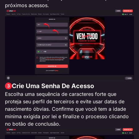
próximos acessos.
Crie Uma Senha De Acesso
3
Escolha uma sequência de caracteres forte que
proteja seu perfil de terceiros e evite usar datas de
nascimento óbvias. Confirme que você tem a idade
mínima exigida por lei e finalize o processo clicando
no botão de conclusão.