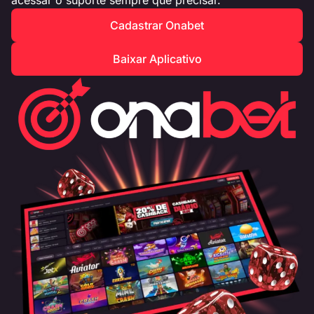
acessar o suporte sempre que precisar.
Cadastrar Onabet
Baixar Aplicativo