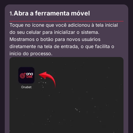
Abra a ferramenta móvel
1.
Toque no ícone que você adicionou à tela inicial
do seu celular para inicializar o sistema.
Mostramos o botão para novos usuários
diretamente na tela de entrada, o que facilita o
início do processo.