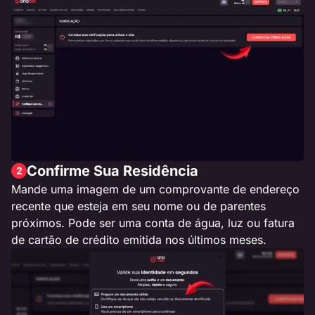
Confirme Sua Residência
2
Mande uma imagem de um comprovante de endereço
recente que esteja em seu nome ou de parentes
próximos. Pode ser uma conta de água, luz ou fatura
de cartão de crédito emitida nos últimos meses.