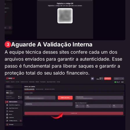
Aguarde A Validação Interna
3
A equipe técnica desses sites confere cada um dos
arquivos enviados para garantir a autenticidade. Esse
passo é fundamental para liberar saques e garantir a
proteção total do seu saldo financeiro.