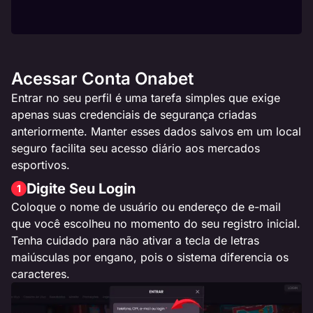
Acessar Conta Onabet
Entrar no seu perfil é uma tarefa simples que exige
apenas suas credenciais de segurança criadas
anteriormente. Manter esses dados salvos em um local
seguro facilita seu acesso diário aos mercados
esportivos.
Digite Seu Login
1
Coloque o nome de usuário ou endereço de e-mail
que você escolheu no momento do seu registro inicial.
Tenha cuidado para não ativar a tecla de letras
maiúsculas por engano, pois o sistema diferencia os
caracteres.