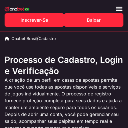
Inscrever-Se
Baixar
Onabet Brasil
Cadastro
Processo de Cadastro, Login
e Verificação
A criação de um perfil em casas de apostas permite
que você use todas as apostas disponíveis e serviços
de jogos individualmente. O processo de registro
fornece proteção completa para seus dados e ajuda a
manter um ambiente seguro para todos os usuários.
Depois de abrir uma conta, você pode gerenciar seu
saldo, acompanhar seus palpites em tempo real e