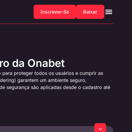
Inscrever-Se
Baixar
ro da Onabet
 para proteger todos os usuários e cumprir as
ndering) garantem um ambiente seguro,
de segurança são aplicadas desde o cadastro até