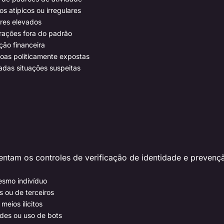
 atípicos ou irregulares
ores elevados
rações fora do padrão
ção financeira
soas politicamente expostas
adas situações suspeitas
tentam os controles de verificação de identidade e prevenç
esmo indivíduo
 ou de terceiros
meios ilícitos
ades ou uso de bots