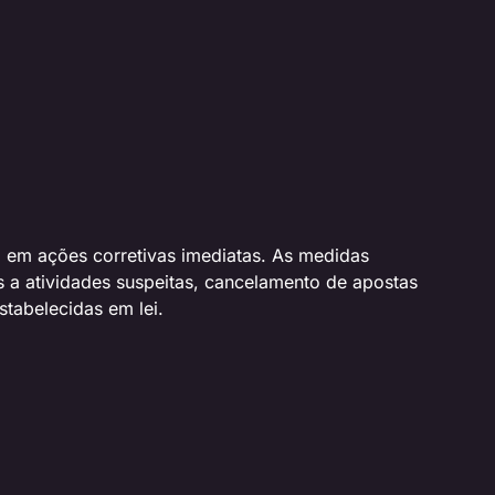
m em ações corretivas imediatas. As medidas
 a atividades suspeitas, cancelamento de apostas
tabelecidas em lei.