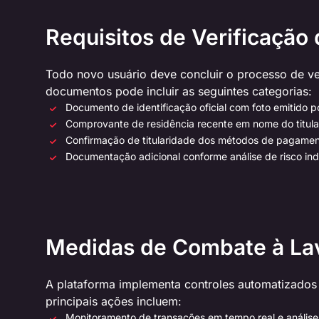
Requisitos de Verificação
Todo novo usuário deve concluir o processo de ve
documentos pode incluir as seguintes categorias:
Documento de identificação oficial com foto emitido 
Comprovante de residência recente em nome do titula
Confirmação de titularidade dos métodos de pagament
Documentação adicional conforme análise de risco ind
Medidas de Combate à La
A plataforma implementa controles automatizados e 
principais ações incluem:
Monitoramento de transações em tempo real e análise