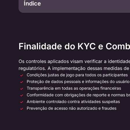
Índice
Finalidade do KYC e Combate à Lavagem de D
Requisitos de Verificação de Identidade
Medidas de Combate à Lavagem de Dinheiro
Atividades Proibidas
Finalidade do KYC e Comb
Consequências da Não Conformidade
Responsabilidades do Usuário
Jogo Justo e Transparência
Os controles aplicados visam verificar a identida
regulatórios. A implementação dessas medidas de 
Condições justas de jogo para todos os participantes
Proteção de dados pessoais e informações do usuário
Transparência em todas as operações financeiras
Conformidade com obrigações de reporte e normas bra
Ambiente controlado contra atividades suspeitas
Prevenção de acesso não autorizado e fraudes