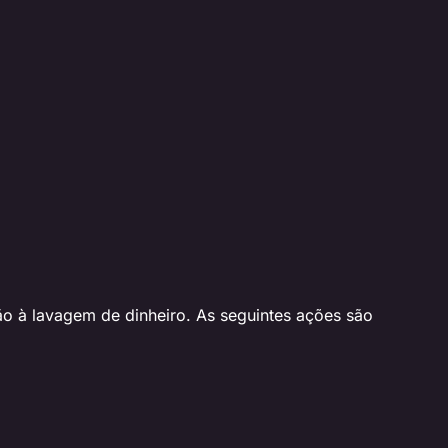
ão à lavagem de dinheiro. As seguintes ações são