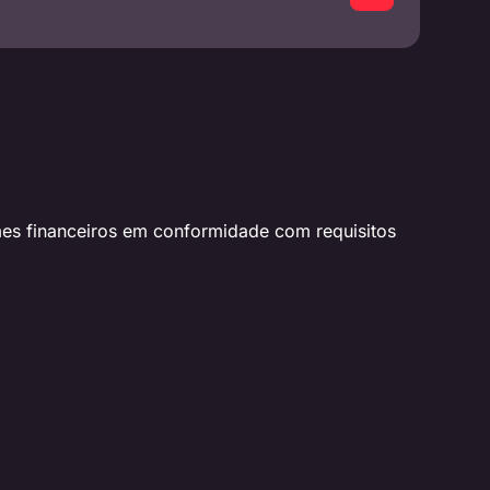
imes financeiros em conformidade com requisitos