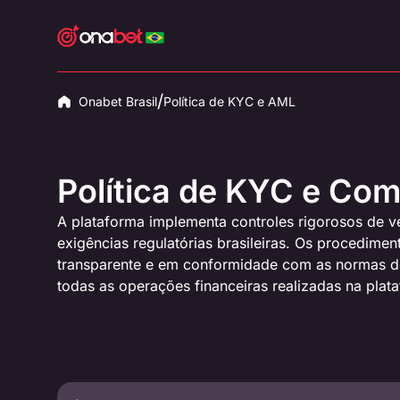
Onabet Brasil
Política de KYC e AML
Política de KYC e Co
A plataforma implementa controles rigorosos de ve
exigências regulatórias brasileiras. Os procedim
transparente e em conformidade com as normas de
todas as operações financeiras realizadas na plat