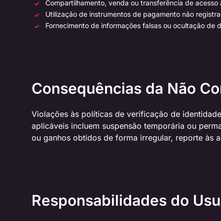
Compartilhamento, venda ou transferência de acesso 
Utilização de instrumentos de pagamento não registra
Fornecimento de informações falsas ou ocultação de 
Consequências da Não Co
Violações às políticas de verificação de identida
aplicáveis incluem suspensão temporária ou perma
ou ganhos obtidos de forma irregular, reporte às
Responsabilidades do Usu