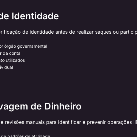
 de Identidade
rificação de identidade antes de realizar saques ou parti
por órgão governamental
r da conta
o utilizados
ividual
vagem de Dinheiro
revisões manuais para identificar e prevenir operações ilí
 de padrões de atividade