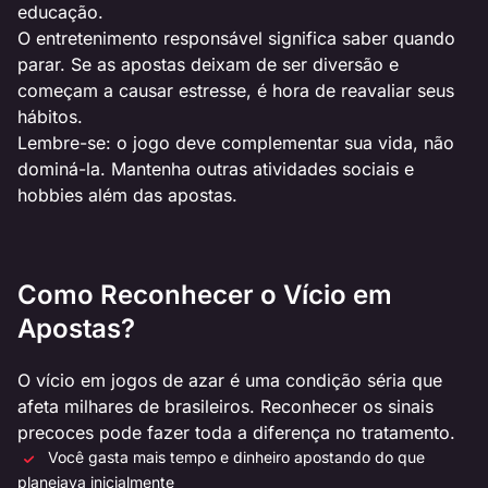
educação.
O entretenimento responsável significa saber quando
parar. Se as apostas deixam de ser diversão e
começam a causar estresse, é hora de reavaliar seus
hábitos.
Lembre-se: o jogo deve complementar sua vida, não
dominá-la. Mantenha outras atividades sociais e
hobbies além das apostas.
Como Reconhecer o Vício em
Apostas?
O vício em jogos de azar é uma condição séria que
afeta milhares de brasileiros. Reconhecer os sinais
precoces pode fazer toda a diferença no tratamento.
Você gasta mais tempo e dinheiro apostando do que
planejava inicialmente