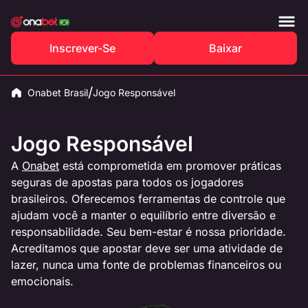
Inscrever-Se
Baixar
Onabet Brasil
Jogo Responsável
Jogo Responsável
A
Onabet
está comprometida em promover práticas
seguras de apostas para todos os jogadores
brasileiros. Oferecemos ferramentas de controle que
ajudam você a manter o equilíbrio entre diversão e
responsabilidade. Seu bem-estar é nossa prioridade.
Acreditamos que apostar deve ser uma atividade de
lazer, nunca uma fonte de problemas financeiros ou
emocionais.