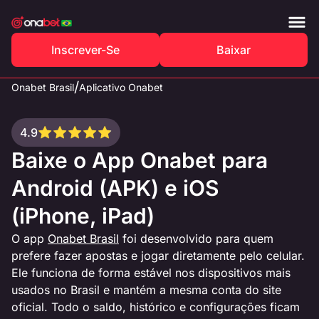
Inscrever-Se
Baixar
Onabet Brasil
Aplicativo Onabet
4.9
Baixe o App Onabet para
Android (APK) e iOS
(iPhone, iPad)
O app
Onabet Brasil
foi desenvolvido para quem
prefere fazer apostas e jogar diretamente pelo celular.
Ele funciona de forma estável nos dispositivos mais
usados no Brasil e mantém a mesma conta do site
oficial. Todo o saldo, histórico e configurações ficam