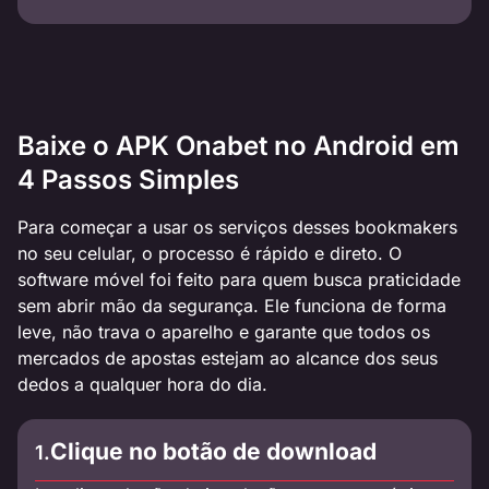
Baixe o APK Onabet no Android em
4 Passos Simples
Para começar a usar os serviços desses bookmakers
no seu celular, o processo é rápido e direto. O
software móvel foi feito para quem busca praticidade
sem abrir mão da segurança. Ele funciona de forma
leve, não trava o aparelho e garante que todos os
mercados de apostas estejam ao alcance dos seus
dedos a qualquer hora do dia.
Clique no botão de download
1.