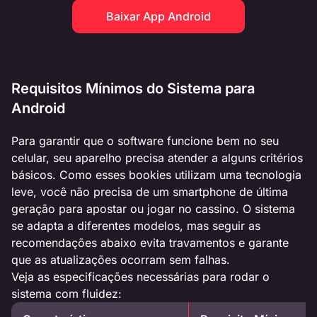
Baixar App Android
Requisitos Mínimos do Sistema para
Android
Para garantir que o software funcione bem no seu
celular, seu aparelho precisa atender a alguns critérios
básicos. Como esses bookies utilizam uma tecnologia
leve, você não precisa de um smartphone de última
geração para apostar ou jogar no cassino. O sistema
se adapta a diferentes modelos, mas seguir as
recomendações abaixo evita travamentos e garante
que as atualizações ocorram sem falhas.
Veja as especificações necessárias para rodar o
sistema com fluidez: