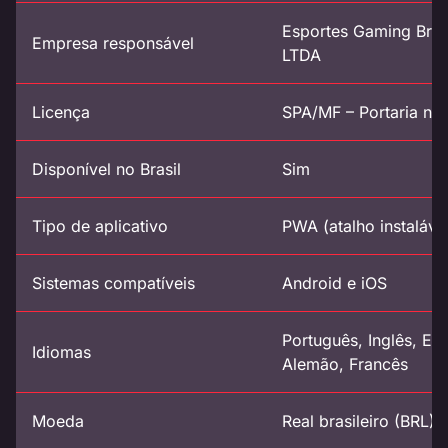
App de Cassino Onabet
Esportes Gaming Bras
Empresa responsável
Benefícios para Usuários do Aplicativo Móvel
LTDA
Onabet
Pagamentos no App Onabet para Usuários do
Licença
SPA/MF – Portaria nº
Brasil
É Seguro Baixar o APK do App Onabet?
Perguntas Frequentes
Disponível no Brasil
Sim
Tipo de aplicativo
PWA (atalho instaláve
Sistemas compatíveis
Android e iOS
Português, Inglês, Es
Idiomas
Alemão, Francês
Moeda
Real brasileiro (BRL)