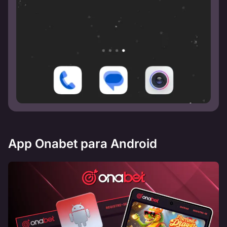
App Onabet para Android