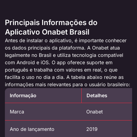
Principais Informações do Aplicativo Onabet
Brasil
Baixe o APK Onabet no Android em 4 Passos
Principais Informações do
Simples
Aplicativo Onabet Brasil
App Onabet para Android
Antes de instalar o aplicativo, é importante conhecer
Requisitos Mínimos do Sistema para Android
os dados principais da plataforma. A Onabet atua
Dispositivos Android Compatíveis
legalmente no Brasil e utiliza tecnologia compatível
Baixe o App Onabet para iOS em 5 Passos
com Android e iOS. O app oferece suporte em
App Onabet para iOS
português e trabalha com valores em real, o que
Requisitos Mínimos do Sistema para iOS
facilita o uso no dia a dia. A tabela abaixo reúne as
Dispositivos iOS Compatíveis
informações mais relevantes para o usuário brasileiro:
Versões Antiga vs. Nova do APK Onabet
Cadastro pelo Aplicativo Onabet
Informação
Detalhes
Passos para Atualizar o App Onabet
Passos Fáceis para Começar a Apostar no App
Marca
Onabet
Onabet
Versão Móvel do Site Onabet
Ano de lançamento
Aplicativo Móvel vs Site
2019
Diversos Esportes no App de Apostas Onabet